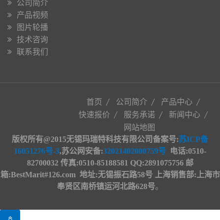
公司简介
产品视频
图片轮播
技术咨询
联系我们
首页
公司简介
产品中心
快速报价
服务承诺
新闻中心
网站地图
版权所有@2015无锡玛瑞特科技有限公司备案号:
苏ICP备
16051276号-3
,苏公网安备
:
32021402000759号
电话:0510-
82700032 传真:0510-85188581 QQ:2891075756 邮
箱:BestMarit#126.com
地址
:
无锡振石路58号 上海销售部:上海市
奉贤区南桥镇运河北路628号
。