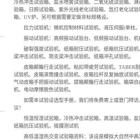
冷热冲击试验箱、盐水喷雾试验箱、二氧化硫试验箱、淋
验箱、日照试验箱、紫外光线老化试验箱、氙灯老化试验
箱、UV炉、另可根据需要定做非标规格设。
拉力试验机：微机控制材料试验机、液压伺服(单柱、
振动试验机：高频振动试验台、低频振动试验台、机械
破裂强度试验机、纸箱耐压试验机、纸箱抗压试验机、
梁冲击试验机、简支梁冲击试验机、纸箱冲孔试验机。
皮箱颠簸行走试验机、粘扣带疲劳试验机、TABER耐
试验机、皮箱滚筒撞击试验机、皮箱拉杆反复抽放试验机
气动皮箱手把振动试验机、提箱颠簸行走试验机、箱袋自
机、电动摩擦脱色试验机。
如需本试验设选型手册，我们将免费寄上或登门拜访。
议！
恒温恒湿试验箱，冷热冲击试验箱，高温试验箱，盐雾
纸箱抗压试验机，摇摆测试机
高低温湿热交变试验箱资料：该设是模拟大自然中高温