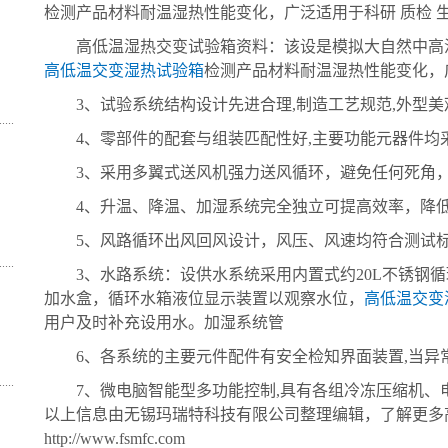
检测产品材料耐温湿热性能变化，广泛适用于科研 质检 
高低温湿热交变试验箱资料：该设是模拟大自然中高温
高低温交变湿热试验箱
检测产品材料耐温湿热性能变化，
3、试验系统结构设计先进合理,制造工艺规范,外型美
4、零部件的配套与组装匹配性好,主要功能元器件均
3、采用多翼式送风机强力送风循环，避免任何死角，
4、升温、降温、加湿系统完全独立可提高效率，降低
5、风路循环出风回风设计，风压、风速均符合测试标
3、水路系统：设供水系统采用内置式约20L不锈钢循
加水盒，循环水箱液位显示装置以观察水位，
高低温交变
用户及时补充设用水。加湿系统管
6、各系统的主要元件配件有安全检知界面装置,当异常
7、微电脑智能型多功能控制,具有各组冷冻压缩机、电
以上信息由无锡玛瑞特科技有限公司整理编辑，了解更多
http://www.fsmfc.com