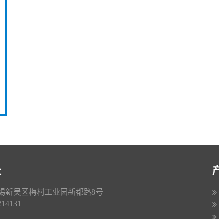
址
锡新吴区梅村工业园新都路8号
4131