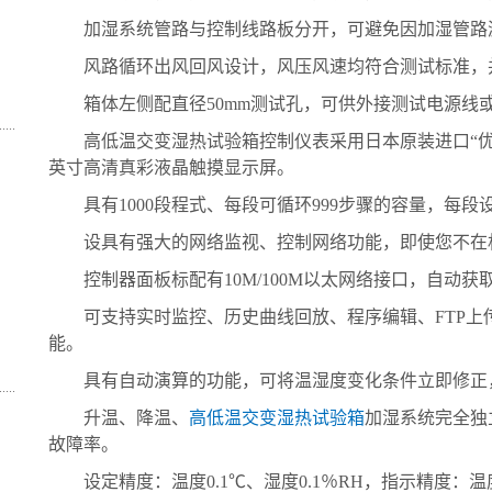
加湿系统管路与控制线路板分开，可避免因加湿管路
风路循环出风回风设计，风压风速均符合测试标准，并
箱体左侧配直径50mm测试孔，可供外接测试电源线或
高低温交变湿热试验箱控制仪表采用日本原装进口“优
英寸高清真彩液晶触摸显示屏。
具有1000段程式、每段可循环999步骤的容量，每段设
设具有强大的网络监视、控制网络功能，即使您不在机
控制器面板标配有10M/100M以太网络接口，自动获取
可支持实时监控、历史曲线回放、程序编辑、FTP上传
能。
具有自动演算的功能，可将温湿度变化条件立即修正
升温、降温、
高低温交变湿热试验箱
加湿系统完全独
故障率。
设定精度：温度0.1℃、湿度0.1％RH，指示精度：温度0