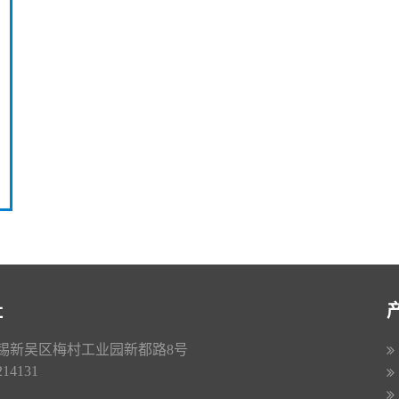
址
锡新吴区梅村工业园新都路8号
4131