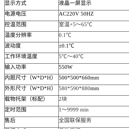
显示方式
液晶一屏显示
电源电压
AC220V 50HZ
控温范围
室温+5～65℃
温度分辨率
0.1℃
波动度
±0.1℃
工作环境温度
5℃～40℃
输入功率
550W
内胆尺寸（W*D*H）
500*500*660mm
外形尺寸（W*D*H）
580*590*880
mm
载物托架（标配）
2块
定时范围
1～9999 min
售后
全国联保服务