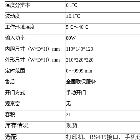
温度分辨率
0.1℃
波动度
±0.1℃
工作环境温度
5℃～40℃
输入功率
8
0W
内胆尺寸（W*D*H）mm
1
1
0*
14
0*1
2
0
外形尺寸（W*D*H）mm
2
1
0*
22
0*
22
0
定时范围
0～9999 min
售后
全国联保服务
开门方式
手动开门
观察窗
无
容积
2
L
库存情况
现货
选配
打印机、RS485接口、手