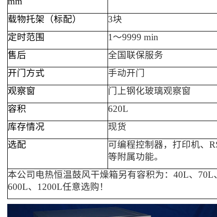
mm
载物托架（标配）
3
块
定时范围
1～9999 min
售后
全国联保服务
开门方式
手动开门
观察窗
门上钢化玻璃观察窗
容积
620
L
库存情况
现货
选配
可编程控制器，
打印机、R
等附属功能。
本公司电热恒温鼓风干燥箱另有容积为：
4
0L、70L
6
0
0L、1
2
00L任意选购！