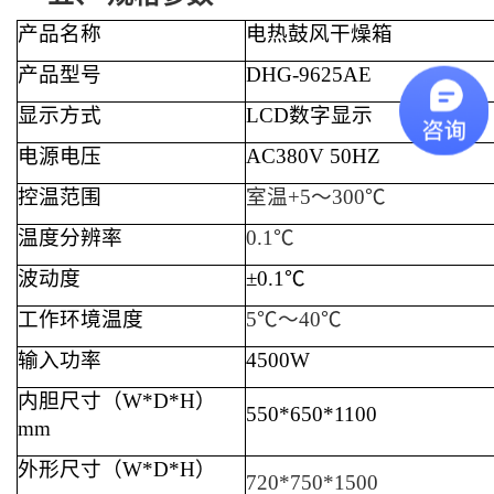
产品名称
电热鼓风干燥箱
产品型号
DHG-9
625
A
E
显示方式
L
C
D数字显示
电源电压
AC
38
0V 50HZ
控温范围
室温+5～
30
0℃
温度分辨率
0.1℃
波动度
±0.1℃
工作环境温度
5℃～40℃
输入功率
450
0W
内胆尺寸（W*D*H）
550
*65
0*
1100
mm
外形尺寸（W*D*H）
72
0*
75
0*
1500