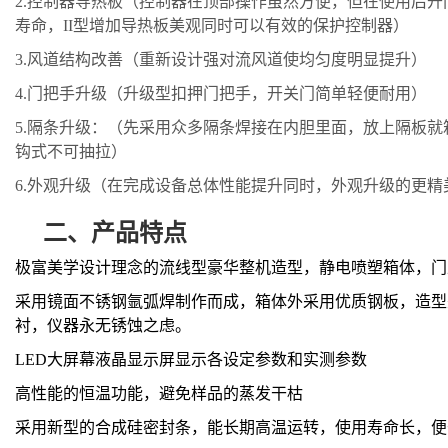
2.
控制器导热板（控制器在顶部操作虽然方便，但在使用后开
寿命，
II型增加导热板美观同时可以有效的保护控制器）
3.
风道结构改善（重新设计强对流风道使均匀度明显提升）
4.
门把手升级（升级型扣押门把手，开关门简单轻便耐用）
5.
隔条升级：（先采用众多隔条焊接在内胆里面，放上隔板就
钩式不可抽拉）
6.
外观升级（在完成设备总体性能提升同时，外观升级的更精
二、
产品特点
极富美学设计理念的流线型豪华整机造型，静电喷塑箱体，门
采用镜面不锈钢氩弧焊制作而成，箱体外采用优质钢板，造型
衬，仪器永无锈蚀之虑。
L
E
D大屏幕液晶显示屏显示各设定参数和实测参数
高性能的恒温功能，避免样品的蒸发干枯
采用新型的合成硅密封条，能长期高温运转，使用寿命长，便