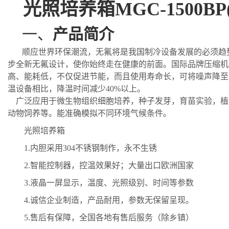
光照培养箱
MGC-
150
0
B
P
一、
产品简介
顺应世界环保潮流，无氟将是我国制冷设备发展的必须趋
步全新无氟设计，使你始终走在健康的前面。国际品牌压缩机
高、能耗低，不仅促进节能，而且使用寿命长，可将噪声降至
温设备相比，降温时间减少
40%以上。
广泛应用于微生物组织细胞培养，种子发芽，育苗实验，植
动物饲养等。能准确模拟不同环境气候条件。
光照培养箱
1.
内胆采用
304
不锈钢制作，永不生锈
2.
智能控制器，控温效果好；大量出口欧洲国家
3.
液晶一屏显示，温度、光照级别、时间等参数
4.
诚信企业制造，产品耐用，参数无保留呈现。
5.
售后有保障，全国各地有售后服务（除乡镇）