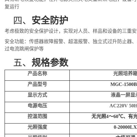
复运行
四、
安全防护
考虑极致的安全保护设计，实现对人员、样品和设备的三重安
安全功能：传感器故障报警、超温报警、独立式过升防止器、
过电流跳闸保护等
五、
规格参数
产品名称
光照培养
产品型号
MGC-
1500
B
显示方式
液晶一屏显
电源电压
AC220V 50
控温范围
无光照4～60℃、有光照
光照强度
0-20000LX