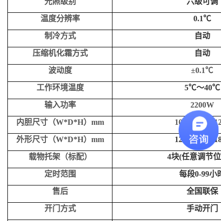
光照级别
六级可调
温度分辨率
0.1℃
制冷方式
自动
压缩机化霜方式
自动
波动度
±0.1℃
工作环境温度
5℃～40℃
输入功率
220
0W
内胆尺寸（W*D*H）mm
1000
*
1200
*1
外形尺寸（W*D*H）mm
1245
*
1515
*1
载物托架（标配）
4
块(任意调节
定时范围
每段0-99小
售后
全国联保
开门方式
手动开门