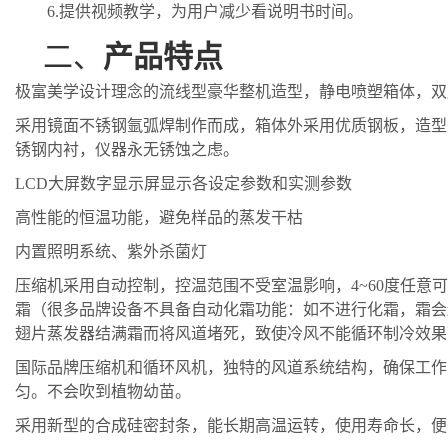
6.
提供视频教学，为用户减少看说明书时间。
二、
产品特点
极富美学设计理念的流线型豪华整机造型，静电喷塑箱体，双
采用镜面不锈钢氩弧焊制作而成，箱体外采用优质钢板，造型
锈钢内衬，仪器永无锈蚀之虑。
LCD大屏数字显示屏显示各设定参数和实测参数
高性能的恒温功能，避免样品的蒸发干枯
内置照明系统、紫外杀菌灯
压缩机采用自动控制，控温范围不受室温影响，
4~60度任
霜（
很多品牌设备不具备自动化霜功能：
如不进行化霜，霜会
翅片蒸发器结满
霜
而将风道堵死，致使冷风不能循环制冷效果
国际品牌压缩机和循环风机，独特的风道系统结构，确保工作
匀。不会吹到植物幼苗。
采用新型的合成硅密封条，能长期高温运转，使用寿命长，便