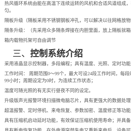
热风循环系统由能在高温下连续运转的风机和合适风道组成，
匀。
隔板升级（隔板采用不锈钢钢板冲孔，可以解决以往网格放物
隔条升级：（先采用众多隔条焊接在内胆里面，放上隔板就箱
箱内载物托架可自由调节
三、
控制系统介绍
采用液晶显示控制器，多段编程；具有温度、
光照
、定时功能
工作时间：
周期范围
0～99个，最大可设24段工作时间，每
99小时；周期设定为0时，为连续工作状态；
温度可随光照的有无实行昼夜不同的设定。
升级版声光报警环境扫描微电脑芯片，具有更强大的数据处理
超温报警、定时停机、来电恢复、参数加密、温度修正等功能
具有压缩机启动延时功能，有效保证压缩机使用寿命；并具备
具有断电恢复功能，在外电源突然失电又重新来电后，设备可