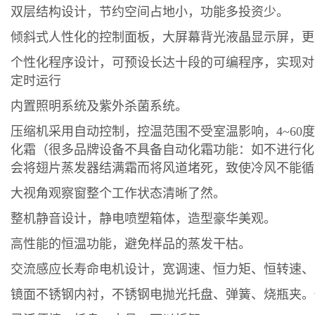
双层结构设计，节约空间占地小，功能多投资少。
倾斜式人性化的控制面板，大屏幕背光液晶显示屏，更
个性化程序设计，可预设长达十段的可编程序，实现对
定时运行
内置照明系统及紫外杀菌系统。
压缩机采用自动控制，控温范围不受室温影响，
4~6
化霜（
很多品牌设备不具备自动化霜功能：
如不进行化
会
将翅片蒸发器结满
霜
而将风道堵死，致使冷风不能循
大视角观察窗整个工作状态清晰了然。
整机静音设计，静电喷塑箱体，造型豪华美观。
高性能的恒温功能，避免样品的蒸发干枯。
交流感应长寿命电机设计，宽调速、恒力矩、恒转速、
镜面不锈钢内衬，不锈钢电抛光托盘、弹簧、烧瓶夹。