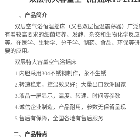
一、
产品简介
双层空气浴恒温
摇床
（又名双层恒温震荡器）
广泛
有着较高要求的细菌培养、发酵、杂交和生物化学反应
等。在医学、生物学、分子学、制药、食品、环保等研
要的应用。
双层特大容量空气浴摇床
1.
内胆采用
304
不锈钢制作，永不生锈
2.
转速稳定，控温效果好；大量出口欧洲国家
3.
液晶一屏显示，温度、转速、时间等参数
4.
诚信企业制造，产品耐用，参数无保留呈现
5.
售后有保障，全国各地有售后服务
二、
产品特点