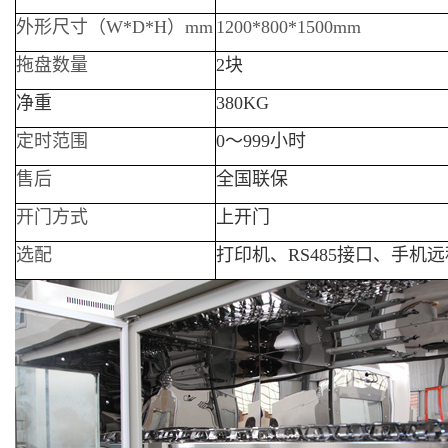
外形尺寸（W*D*H）mm
1200*800*1500mm
拖盘数量
2块
净重
380KG
定时范围
0～999小时
售后
全国联保
开门方式
上开门
选配
打印机、RS485接口、手机