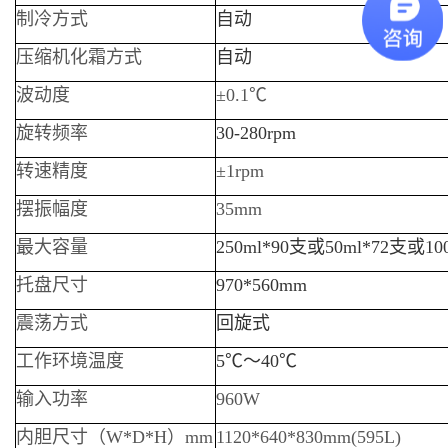
制冷方式
自动
压缩机化霜方式
自动
波动度
±0.1℃
旋转频率
30-280rpm
转速精度
±1rpm
摆振幅度
35mm
最大容量
250ml*90支或50ml*72支或10
托盘尺寸
970*560mm
震荡方式
回旋式
工作环境温度
5℃～40℃
输入功率
960W
内胆尺寸（W*D*H）mm
1120*640*830mm(595L)