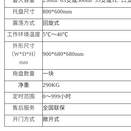
最大容量
250ml*63支或500ml*35支或1L*22
托盘尺寸
800*600mm
震荡方式
回旋式
工作环境温度
5℃～40℃
外形尺寸
（W*D*H）
900*680*680mm
mm
拖盘数量
一块
净重
290KG
定时范围
0～999小时
售后
服务
全国联保
开门方式
敞开式