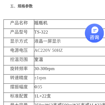
五、
规格参数
产品名称
摇瓶机
产品型号
TS-322
显示方式
液晶一屏显示
电源电压
AC220V 50HZ
控温范围
室温
旋转频率
30-300rpm
转速精度
±1rpm
摆振幅度
Φ
35
标准配置
1L
×
22支