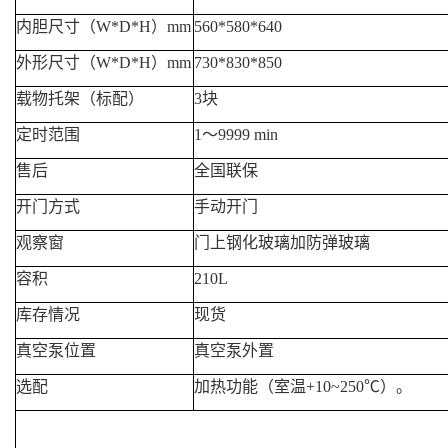
内胆尺寸（W*D*H）mm
560*580*640
外形尺寸（W*D*H）mm
730*830*850
载物托架（标配）
3块
定时范围
1～9999 min
售后
全国联保
开门方式
手动开门
观察窗
门上钢化玻璃加防弹玻璃
容积
210L
库存情况
现货
真空泵位置
真空泵外置
选配
加热功能（室温+10~250℃）。