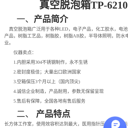
真空脱泡箱
TP-6210
一、
产品简介
真空脱泡箱广泛用于各种
LED，电子产品，化工胶水，电
产品，树脂工艺品，树脂胶，树脂AB胶，半导体照明，防水
业。
仪器卖点：
1.
内胆采用
304
不锈钢制作，永不生锈
2.
密封度极佳；大量出口欧洲国家
3.
空箱保压
3
个月以上（国内顶尖
)
4.
诚信企业制造，产品耐用，参数无保留呈现
5.
售后有保障，全国各地有售后服务
二、
产品特点
长方体工作室，使用效容积达到最大，医用指针压力表，显示