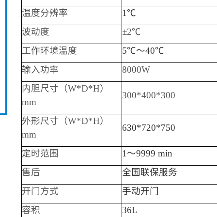
温度分辨率
1℃
波动度
±2℃
工作环境温度
5℃～40℃
输入功率
80
00W
内胆尺寸（W*D*H）
300
*
40
0*
300
mm
外形尺寸（W*D*H）
63
0*
72
0*
750
mm
定时范围
1～9999 min
售后
全国联保服务
开门方式
手动开门
容积
36
L